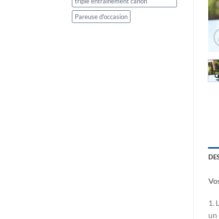
triple entrainement canon
Pareuse d'occasion
DE
Vos
1. 
un 