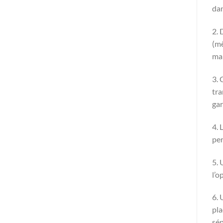
dan
2. 
(mê
mar
3. 
tra
gar
4. 
per
5. 
l’o
6. 
pla
sép