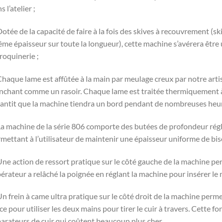
s l’atelier ;
Dotée de la capacité de faire à la fois des skives à recouvrement (s
me épaisseur sur toute la longueur), cette machine s’avérera être u
oquinerie ;
Chaque lame est affûtée à la main par meulage creux par notre art
nchant comme un rasoir. Chaque lame est traitée thermiquement 
antit que la machine tiendra un bord pendant de nombreuses heures
La machine de la série 806 comporte des butées de profondeur rég
mettant à l’utilisateur de maintenir une épaisseur uniforme de bisea
Une action de ressort pratique sur le côté gauche de la machine pe
pérateur a relâché la poignée en réglant la machine pour insérer le 
Un frein à came ultra pratique sur le côté droit de la machine permet
ce pour utiliser les deux mains pour tirer le cuir à travers. Cette 
arateurs de cuir qui coûtent beaucoup plus cher.