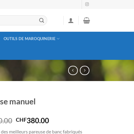
OUTILS DE MAROQUINERIE
se manuel
Le
Le
0.00
380.00
CHF
prix
prix
e des meilleurs pareuse de banc fabriqués