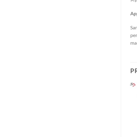
App
San
per
maq
P
+
+
GLOBAL SK 111
Pareuse SIMAC
CHF
4,200.00