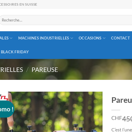
ESSOIRES EN SUISSE
Recherche
our :
ALES
MACHINES INDUSTRIELLES
OCCASIONS
CONTACT
BLACK FRIDAY
RIELLES
/
PAREUSE
Pareu
omo !
45
CHF
C’est l’un