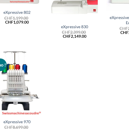
+
eXpressive 802
+
eXpressive
CHF
1,199.00
Le
Le
CHF
1,079.00
E
prix
prix
eXpressive 830
CHF
initial
actuel
Le
CHF
2,399.00
CHF
était :
est :
Le
Le
prix
CHF
2,149.00
CHF1,199.00.
CHF1,079.00.
prix
prix
initia
initial
actuel
était 
était :
est :
CHF2
CHF2,399.00.
CHF2,149.00.
o !
eXpressive 970
CHF
8,699.00