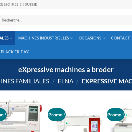
ESSOIRES EN SUISSE
Recherche
our :
ALES
MACHINES INDUSTRIELLES
OCCASIONS
CONTACT
BLACK FRIDAY
eXpressive machines a broder
INES FAMILIALES
/
ELNA
/
EXPRESSIVE MAC
o !
Promo !
Promo !