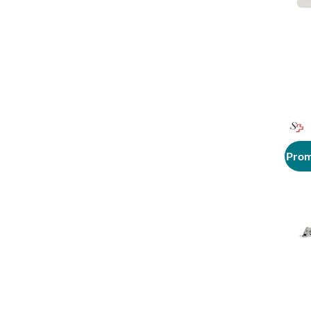
+
Prom
+