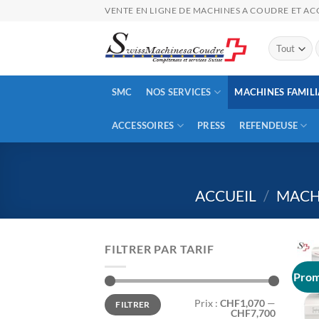
Passer
VENTE EN LIGNE DE MACHINES A COUDRE ET ACC
au
contenu
p
SMC
NOS SERVICES
MACHINES FAMILI
ACCESSOIRES
PRESS
REFENDEUSE
ACCUEIL
/
MACH
FILTRER PAR TARIF
Prom
Prix
Prix
Prix :
CHF1,070
—
FILTRER
min
max
CHF7,700