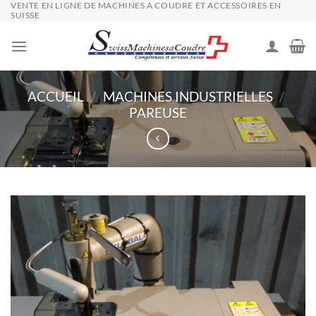
VENTE EN LIGNE DE MACHINES A COUDRE ET ACCESSOIRES EN
Passer
SUISSE
au
contenu
ACCUEIL
/
MACHINES INDUSTRIELLES
/
PAREUSE