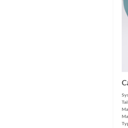
C
Sys
Tai
Max
Max
Typ