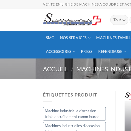
Passer
VENTE EN LIGNE DE MACHINES A COUDRE ET ACC
au
contenu
p
SMC
NOS SERVICES
MACHINES FAMILI
ACCESSOIRES
PRESS
REFENDEUSE
ACCUEIL
/
MACHINES INDUST
ÉTIQUETTES PRODUIT
Machine industrielle d'occasion
triple entraînement canon lourde
Machines industrielles d'occasion