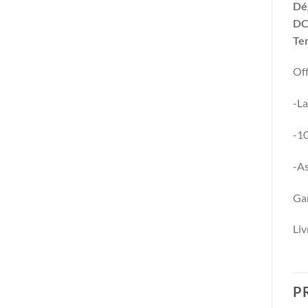
Dég
DC
Te
Off
-L
-10
-As
Gar
Liv
P