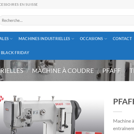
ESSOIRES EN SUISSE
Recherche
our :
ALES
MACHINES INDUSTRIELLES
OCCASIONS
CONTACT
BLACK FRIDAY
RIELLES
/
MACHINE À COUDRE
/
PFAFF
/
T
PFAF
Machine à 
entraîneme