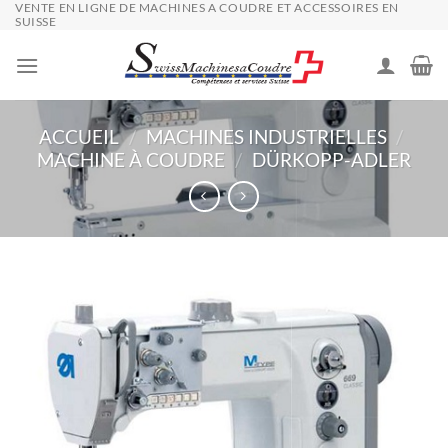
VENTE EN LIGNE DE MACHINES A COUDRE ET ACCESSOIRES EN
Passer
SUISSE
au
contenu
ACCUEIL
/
MACHINES INDUSTRIELLES
/
MACHINE À COUDRE
/
DÜRKOPP-ADLER