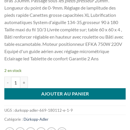
bras 330mm. Passage sous
les pieds presseur 20mm .
Longueur du point de 0-9mm. Réglage de lamplitude des
pieds rapide Canettes grosse capacitées XL Lubrification
automatiques System d'aiguille 134-35,grosseur 90 à 180
Taille maxi du fil 10/3 Livrée compléte sur; table 60 x 60 x 4 ,
Bâti renforcer réglable en hauteur avec roulette ou Bâti avec
table escamotable. Moteur positionneur EFKA 750W 220V
Equipé d'un guide aérien avec réglage micrométrique
Eclairage led Tablette de confort Garantie 2 Ans
2 en stock
quantité de DÜRKOPP ADLER 669 -180112 E 1/9
AJOUTER AU PANIER
UGS :
durkopp-adler-669-180112-e-1-9
Catégorie :
Dürkopp-Adler