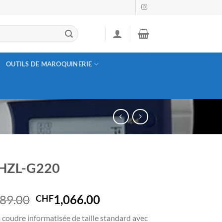
OUTILS DE MAROQUINERIE
 HZL-G220
Le
Le
189.00
1,066.00
CHF
prix
prix
coudre informatisée de taille standard avec