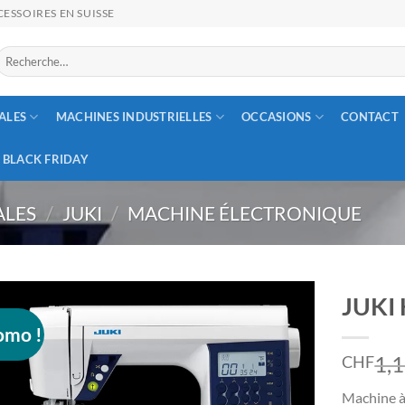
ESSOIRES EN SUISSE
Recherche
our :
ALES
MACHINES INDUSTRIELLES
OCCASIONS
CONTACT
BLACK FRIDAY
ALES
/
JUKI
/
MACHINE ÉLECTRONIQUE
JUKI
omo !
1,
CHF
Machine à 