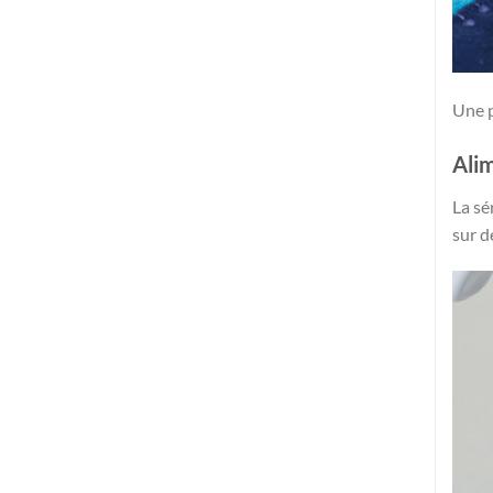
Une p
Alim
La sé
sur d