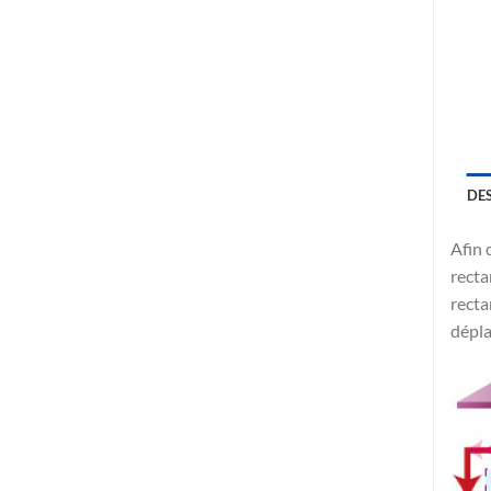
DE
Afin 
recta
recta
dépla