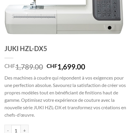
JUKI HZL-DX5
Le
Le
1,789.00
1,699.00
CHF
CHF
prix
prix
Des machines à coudre qui répondent à vos exigences pour
initial
actuel
une perfection absolue. Savourez la satisfaction de créer vos
était :
est :
propres modèles tout en bénéficiant de finitions haut de
CHF1,789.00.
CHF1,699.00.
gamme. Optimisez votre expérience de couture avec la
nouvelle série JUKI HZL-DX et transformez vos créations en
chefs-d'œuvre.
quantité de JUKI HZL-DX5