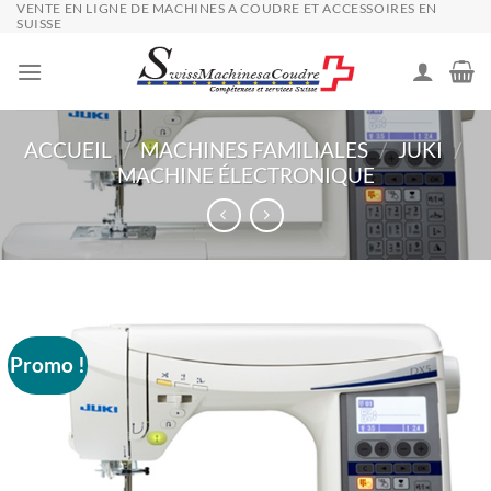
VENTE EN LIGNE DE MACHINES A COUDRE ET ACCESSOIRES EN
Passer
SUISSE
au
contenu
ACCUEIL
/
MACHINES FAMILIALES
/
JUKI
/
MACHINE ÉLECTRONIQUE
Promo !