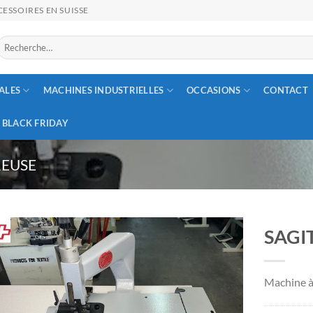
ESSOIRES EN SUISSE
Recherche
our :
ALES
MACHINES INDUSTRIELLES
OCCASIONS
CONTACT
BLACK FRIDAY
REUSE
SAGI
Machine à