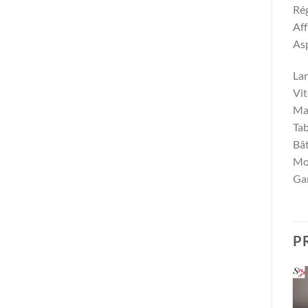
Rég
Aff
Asp
La
Vi
Mac
Tab
Bât
Mo
Gar
P