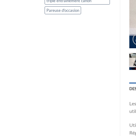
triple entrainement canon
Pareuse d'occasion
DE
Les
uti
Uti
Rég