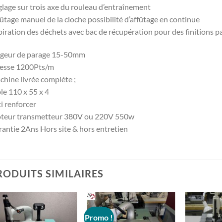
lage sur trois axe du rouleau d’entraînement
ûtage manuel de la cloche possibilité d’affûtage en continue
iration des déchets avec bac de récupération pour des finitions pa
rgeur de parage 15-50mm
tesse 1200Pts/m
hine livrée compléte ;
le 110 x 55 x 4
i renforcer
teur transmetteur 380V ou 220V 550w
antie 2Ans Hors site & hors entretien
RODUITS SIMILAIRES
Promo !