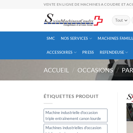
Passer
VENTE EN LIGNE DE MACHINES A COUDRE ET ACC
au
contenu
p
SMC
NOS SERVICES
MACHINES FAMILI
ACCESSOIRES
PRESS
REFENDEUSE
ACCUEIL
/
OCCASIONS
/
PA
ÉTIQUETTES PRODUIT
Machine industrielle d'occasion
triple entraînement canon lourde
Machines industrielles d'occasion