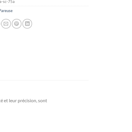
ta-sc-75a
Pareuse
té et leur précision, sont