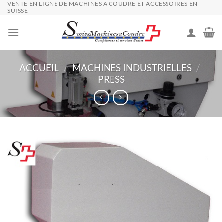
VENTE EN LIGNE DE MACHINES A COUDRE ET ACCESSOIRES EN
Passer
SUISSE
au
contenu
ACCUEIL
/
MACHINES INDUSTRIELLES
/
PRESS