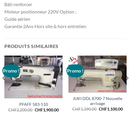
Bâti renforcer
Moteur positionneur 220V Option ;
Guide aérien
Garantie 2Ans Hors site & hors entretien
PRODUITS SIMILAIRES
Promo !
Promo !
JUKI DDL 8700-7 Nouvelle
arrivage
PFAFF 583-510
Le
Le
CHF
1,390.00
CHF
1,100.00
Le
Le
CHF
2,200.00
CHF
1,900.00
prix
prix
prix
prix
initial
actu
initial
actuel
était :
est :
était :
est :
CHF1,390.00.
CHF1
CHF2,200.00.
CHF1,900.00.