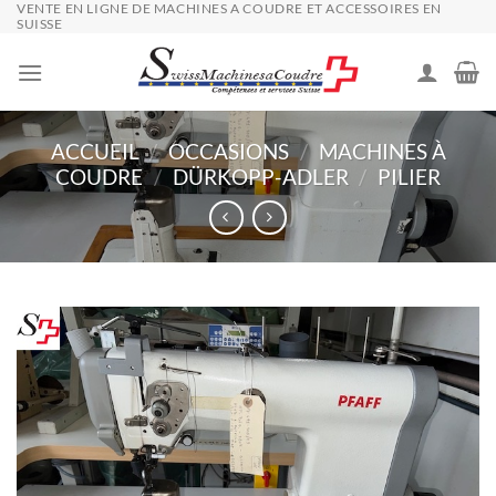
VENTE EN LIGNE DE MACHINES A COUDRE ET ACCESSOIRES EN
Passer
SUISSE
au
contenu
ACCUEIL
/
OCCASIONS
/
MACHINES À
COUDRE
/
DÜRKOPP-ADLER
/
PILIER