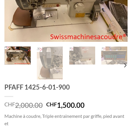
PFAFF 1425-6-01-900
Le
Le
2,000.00
1,500.00
CHF
CHF
prix
prix
Machine à coudre, Triple entrainement par griffe, pied avant
initial
actuel
et
était :
est :