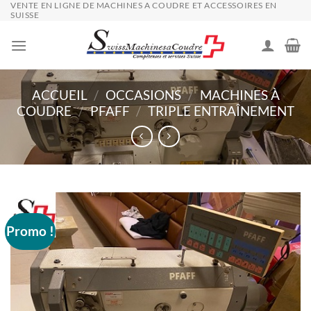
VENTE EN LIGNE DE MACHINES A COUDRE ET ACCESSOIRES EN
Passer
SUISSE
au
contenu
ACCUEIL
/
OCCASIONS
/
MACHINES À
COUDRE
/
PFAFF
/
TRIPLE ENTRAÎNEMENT
Promo !