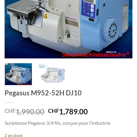
Pegasus M952-52H DJ10
Le
Le
1,990.00
1,789.00
CHF
CHF
prix
prix
Surjeteuse Pegasus 3/4 fils, conçue pour l’industrie
initial
actuel
était :
est :
2 en stock