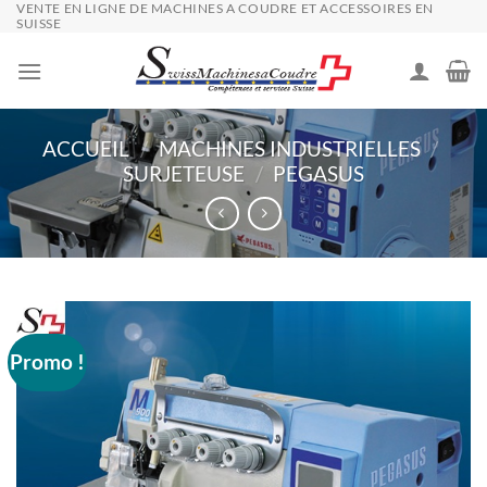
VENTE EN LIGNE DE MACHINES A COUDRE ET ACCESSOIRES EN
Passer
SUISSE
au
contenu
ACCUEIL
/
MACHINES INDUSTRIELLES
/
SURJETEUSE
/
PEGASUS
Promo !