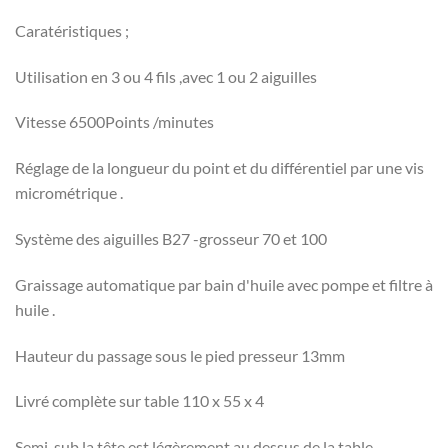
Caratéristiques ;
Utilisation en 3 ou 4 fils ,avec 1 ou 2 aiguilles
Vitesse 6500Points /minutes
Réglage de la longueur du point et du différentiel par une vis
micrométrique .
Système des aiguilles B27 -grosseur 70 et 100
Graissage automatique par bain d'huile avec pompe et filtre à
huile .
Hauteur du passage sous le pied presseur 13mm
Livré complète sur table 110 x 55 x 4
Semi-sub la tête est légèrement au dessus de la table