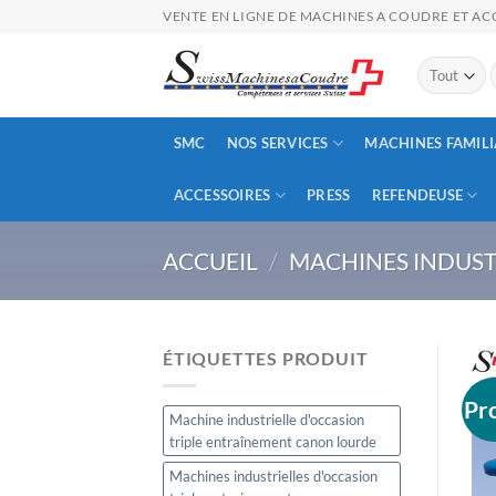
Passer
VENTE EN LIGNE DE MACHINES A COUDRE ET ACC
au
contenu
p
SMC
NOS SERVICES
MACHINES FAMILI
ACCESSOIRES
PRESS
REFENDEUSE
ACCUEIL
/
MACHINES INDUST
ÉTIQUETTES PRODUIT
Pr
Machine industrielle d'occasion
triple entraînement canon lourde
Machines industrielles d'occasion