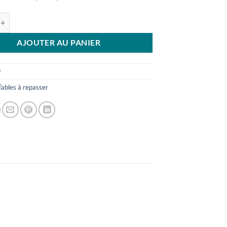
initial
actuel
était :
est :
e MINI 9S
CHF400.00.
CHF380.00.
AJOUTER AU PANIER
9
Tables à repasser