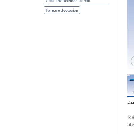
triple entrainement canon
Pareuse d'occasion
DE
Idé
ate