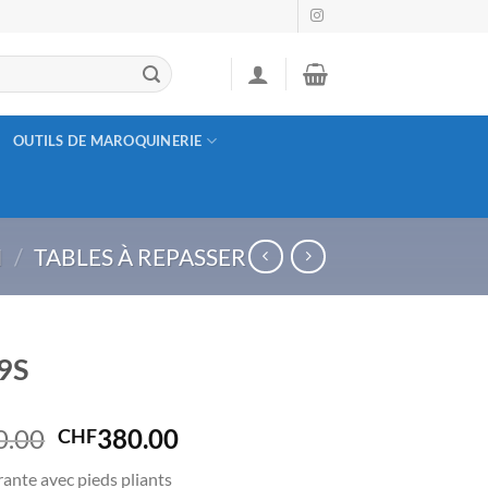
OUTILS DE MAROQUINERIE
I
/
TABLES À REPASSER
9S
Le
Le
0.00
380.00
CHF
prix
prix
rante avec pieds pliants