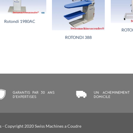
+
+
Rotondi 1980AC
+
ROTO
ROTONDI 388
00.
s
- Copyright 2020 Swiss Machines a Coudre