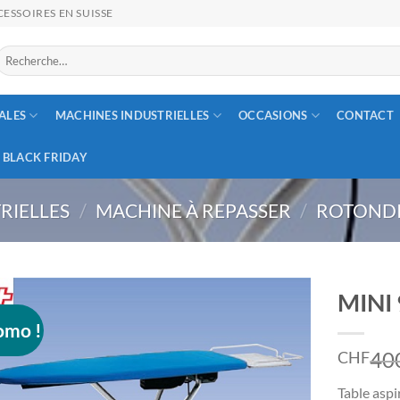
ESSOIRES EN SUISSE
Recherche
our :
ALES
MACHINES INDUSTRIELLES
OCCASIONS
CONTACT
BLACK FRIDAY
RIELLES
/
MACHINE À REPASSER
/
ROTOND
MINI 
omo !
40
CHF
Table aspi