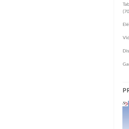
Tab
(7
El
Vi
Dis
Gar
P
Promo !