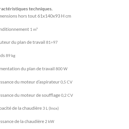
actéristiques techniques.
mensions hors tout 61x140x93 H cm
nditionnement
1 m³
teur du plan de travail
81÷97
ids
89 kg
mentation du plan de travail
800 W
ssance du moteur d’aspirateur
0,5 CV
ssance du moteur de soufflage
0,2 CV
acité de la chaudière
3 L (Inox)
ssance de la chaudière
2 kW