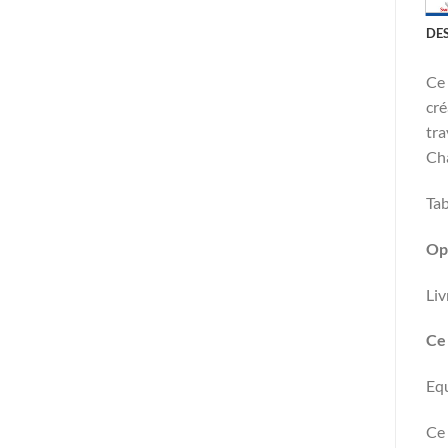
DE
Ce 
cré
tra
Cha
Tab
Op
Liv
Ce 
Equ
Ce 