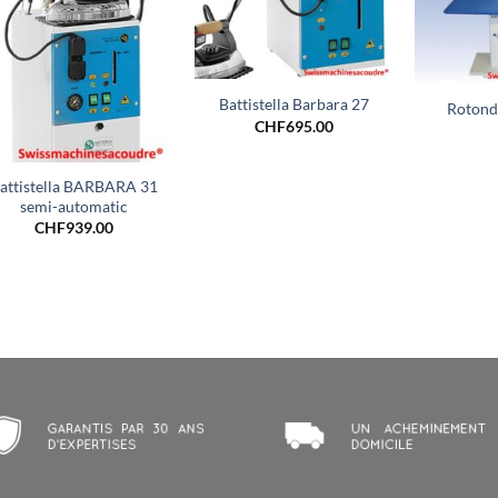
+
+
Battistella Barbara 27
Rotond
CHF
695.00
+
attistella BARBARA 31
semi-automatic
CHF
939.00