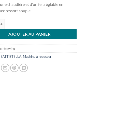
une chaudière et d’un fer, réglable en
vec ressort souple
e Giunone blowing
AJOUTER AU PANIER
ne-blowing
:
BATTISTELLA
,
Machine à repasser