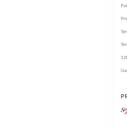
Pui
Pre
Te
Te
120
Gar
P