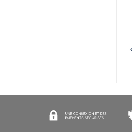
+
+
Pistolet vapeur pour fers
Battistella Saturnino
à repasser Battistella
CHF
699.00
CHF
123.00
B