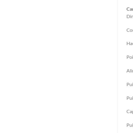
Car
Di
Co
Hau
Po
Ali
Pui
Pui
Cap
Pui