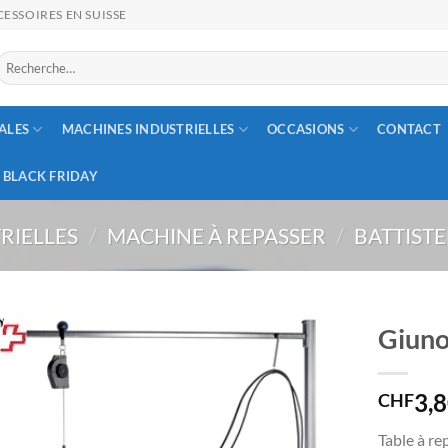
ESSOIRES EN SUISSE
Recherche
our :
ALES
MACHINES INDUSTRIELLES
OCCASIONS
CONTACT
BLACK FRIDAY
RIELLES
/
MACHINE À REPASSER
/
BATTISTE
Giuno
3,
CHF
Table à re