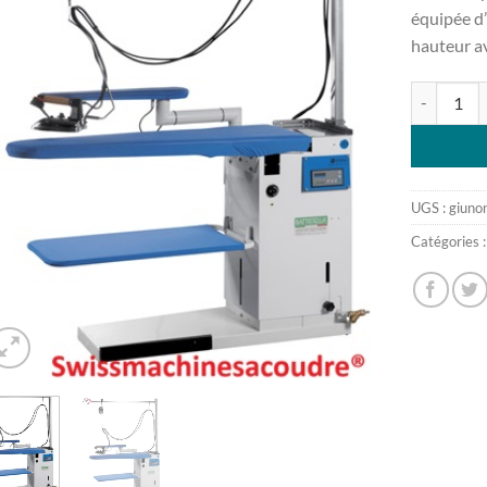
équipée d’
hauteur a
quantité d
UGS :
giuno
Catégories 