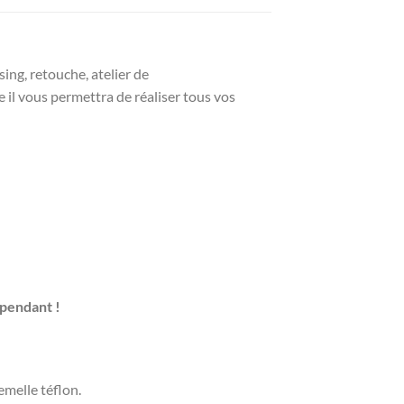
ing, retouche, atelier de
l vous permettra de réaliser tous vos
épendant !
emelle téflon.