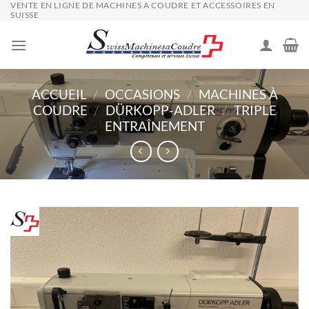
VENTE EN LIGNE DE MACHINES A COUDRE ET ACCESSOIRES EN
Passer
SUISSE
au
contenu
ACCUEIL
/
OCCASIONS
/
MACHINES À
COUDRE
/
DÜRKOPP-ADLER
/
TRIPLE
ENTRAÎNEMENT