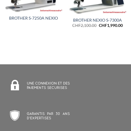
BROTHER S-7250A NEXIO
BROTHER NEXIO S-7300A
Le
Le
CHF
2,100.00
CHF
1,990.00
prix
prix
initial
actu
était :
est :
CHF2,100.00.
CHF1