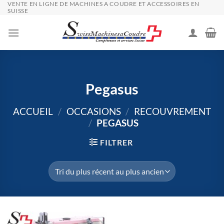
VENTE EN LIGNE DE MACHINES A COUDRE ET ACCESSOIRES EN
Passer
SUISSE
au
contenu
Pegasus
ACCUEIL
/
OCCASIONS
/
RECOUVREMENT
/
PEGASUS
FILTRER