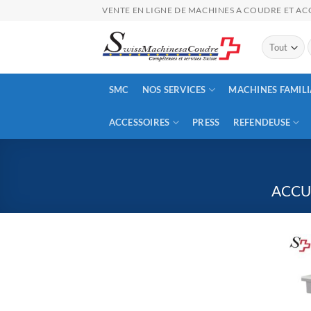
Passer
VENTE EN LIGNE DE MACHINES A COUDRE ET ACC
au
contenu
p
SMC
NOS SERVICES
MACHINES FAMILI
ACCESSOIRES
PRESS
REFENDEUSE
ACCU