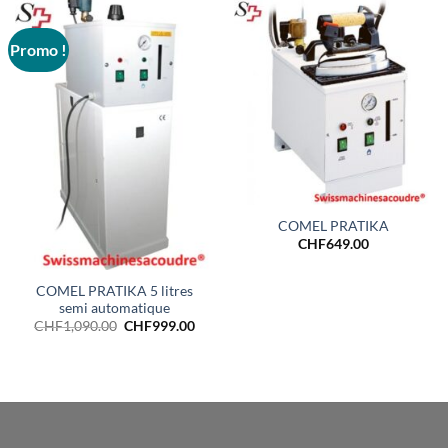
Promo !
COMEL PRATIKA
CHF
649.00
COMEL PRATIKA 5 litres
semi automatique
Le
Le
CHF
1,090.00
CHF
999.00
prix
prix
initial
actuel
était :
est :
CHF1,090.00.
CHF999.00.