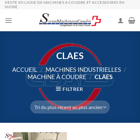
VENTE EN LIGNE DE MACHINES A COUDRE ET ACCESSOIRES EN
Passer
SUISSE
au
contenu
CLAES
ACCUEIL
/
MACHINES INDUSTRIELLES
/
MACHINE À COUDRE
/
CLAES
FILTRER