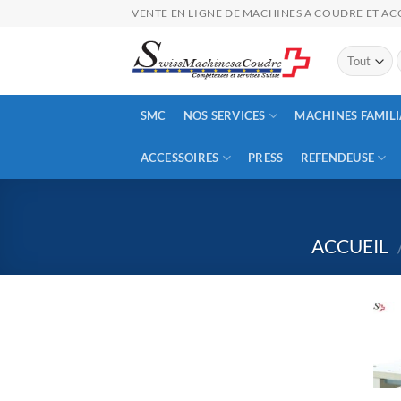
Passer
VENTE EN LIGNE DE MACHINES A COUDRE ET ACC
au
contenu
p
SMC
NOS SERVICES
MACHINES FAMILI
ACCESSOIRES
PRESS
REFENDEUSE
ACCUEIL
+