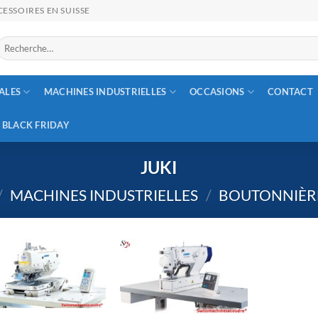
ESSOIRES EN SUISSE
Recherche
our :
ALES
MACHINES INDUSTRIELLES
OCCASIONS
CONTACT
BLACK FRIDAY
JUKI
/
MACHINES INDUSTRIELLES
/
BOUTONNIÈR
+